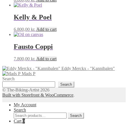
Kelly & Poel
6.800,00
kr.
Add to cart
Fausto Coppi
7.800,00
kr.
Add to cart
Eddy Merckx - "Kannibalen"
Mads P
Search
Search
© The-Biking-Artist 2026
Built with Storefront & WooCommerce
.
My Account
Search
Search
Search
for:
Cart
0