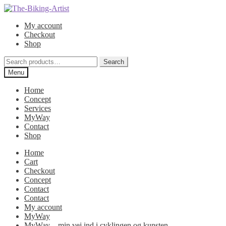
Skip
Skip
to
to
My account
navigation
content
Checkout
Shop
Search
Search
for:
Menu
Home
Concept
Services
MyWay
Contact
Shop
Home
Cart
Checkout
Concept
Contact
Contact
My account
MyWay
MyWay – min vej ind i cyklingen og kunsten